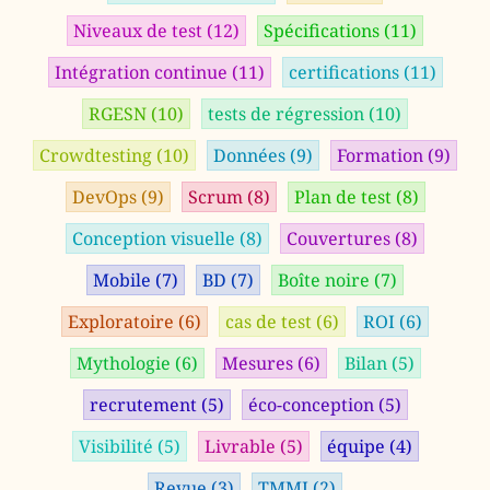
Niveaux de test
(12)
Spécifications
(11)
Intégration continue
(11)
certifications
(11)
RGESN
(10)
tests de régression
(10)
Crowdtesting
(10)
Données
(9)
Formation
(9)
DevOps
(9)
Scrum
(8)
Plan de test
(8)
Conception visuelle
(8)
Couvertures
(8)
Mobile
(7)
BD
(7)
Boîte noire
(7)
Exploratoire
(6)
cas de test
(6)
ROI
(6)
Mythologie
(6)
Mesures
(6)
Bilan
(5)
recrutement
(5)
éco-conception
(5)
Visibilité
(5)
Livrable
(5)
équipe
(4)
Revue
(3)
TMMI
(2)